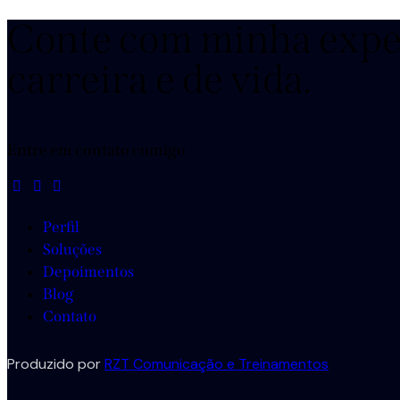
Conte com minha expe
carreira e de vida.
Entre em contato comigo
Perfil
Soluções
Depoimentos
Blog
Contato
Produzido por
RZT Comunicação e Treinamentos