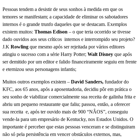
Pessoas tendem a desistir de seus sonhos à medida em que os
temores se manifestam; a capacidade de eliminar os sabotadores
internos é o grande trunfo daqueles que se destacam. Exemplos
existem muitos:
Thomas Edison
– o que teria ocorrido se tivesse
dado ouvidos aos seus críticos internos e interrompido seu projeto?
J.K
Rowling
que mesmo
após ser rejeitada por vários editores
atingiu o sucesso com a série Harry Potter;
Walt Disney
que após
ser demitido por um editor e falido financeiramente seguiu em frente
e eternizou seus personagens infantis;
Muitos outros exemplos existem –
David Sanders,
fundador do
KFC, aos 65 anos, após a aposentadoria, decidiu pôr em prática o
seu sonho de viabilizar comercialmente sua receita de galinha frita e
abriu um pequeno restaurante que faliu; passou, então, a oferecer
sua receita e, após ter ouvido mais de 900 “NÂOS”, conseguiu
vende-la para um empresário de Kentucky, nos Estados Unidos. O
importante é perceber que estas pessoas venceram e se distinguiram
não só pela persistência em vencer obstáculos externos, mas,