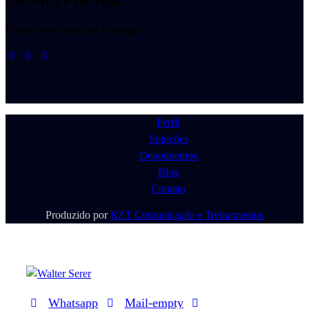
carreira e de vida.
Entre em contato comigo
Perfil
Soluções
Depoimentos
Blog
Contato
Produzido por
RZT Comunicação e Treinamentos
Whatsapp
Mail-empty