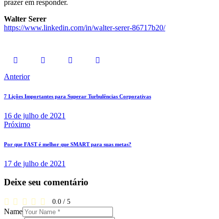
prazer em responder.
Walter Serer
https://www.linkedin.com/in/walter-serer-86717b20/
Navegação
Anterior
de
7 Lições Importantes para Superar Turbulências Corporativas
Post
16 de julho de 2021
Próximo
Por que FAST é melhor que SMART para suas metas?
17 de julho de 2021
Deixe seu comentário
0.0
/
5
Name