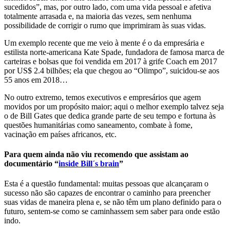
sucedidos”, mas, por outro lado, com uma vida pessoal e afetiva
totalmente arrasada e, na maioria das vezes, sem nenhuma
possibilidade de corrigir o rumo que imprimiram às suas vidas.
Um exemplo recente que me veio à mente é o da empresária e
estilista norte-americana Kate Spade, fundadora de famosa marca de
carteiras e bolsas que foi vendida em 2017 à grife Coach em 2017
por US$ 2.4 bilhões; ela que chegou ao “Olimpo”, suicidou-se aos
55 anos em 2018…
No outro extremo, temos executivos e empresários que agem
movidos por um propósito maior; aqui o melhor exemplo talvez seja
o de Bill Gates que dedica grande parte de seu tempo e fortuna às
questões humanitárias como saneamento, combate à fome,
vacinação em países africanos, etc.
Para quem ainda não viu recomendo que assistam ao
documentário “
inside Bill´s brain
”
Esta é a questão fundamental: muitas pessoas que alcançaram o
sucesso não são capazes de encontrar o caminho para preencher
suas vidas de maneira plena e, se não têm um plano definido para o
futuro, sentem-se como se caminhassem sem saber para onde estão
indo.