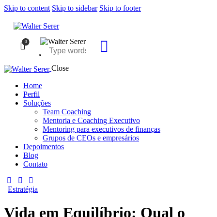
Skip to content
Skip to sidebar
Skip to footer
0
Close
Home
Perfil
Soluções
Team Coaching
Mentoria e Coaching Executivo
Mentoring para executivos de finanças
Grupos de CEOs e empresários
Depoimentos
Blog
Contato
Estratégia
Vida em Equilíbrio: Qual o