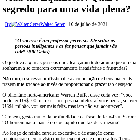
segredo para uma vida plena?
By
Walter Serer
16 de julho de 2021
“O sucesso é um professor perverso. Ele seduz as
pessoas inteligentes e as faz pensar que jamais vão
cair” (Bill Gates)
O que leva algumas pessoas que alcançaram tudo aquilo que um dia
sonharam a se tornarem extremamente insatisfeitas e frustradas?
Não raro, o sucesso profissional e a acumulação de bens materiais
trazem infelicidade ao invés de proporcionar o prazer tão desejado.
O bilionário norte-americano Warren Buffet disse certa vez: “você
pode ter US$100 mil e ser uma pessoa infeliz; aí você pensa, se tiver
US$1 milhão, vou ser mais feliz, mas isto não vai acontecer”.
Também, gosto muito da profundidade da frase de Jean-Paul Sartre:
“O homem nada mais é do que aquilo que faz de si mesmo” .
Ao longo de minha carreira executiva e de atuação como
mentor/coach tenho visto muitos executivos e empresários “bem-